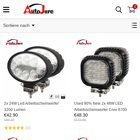
0
LED Arbeitsscheinwerfer
Sortiere nach
2x 24W Led Arbeitsscheinwerfer
Used 90% New 2x 48W LED
3200 Lumen
Arbeitsscheinwerfer Cree 6700
€
42.90
€
48.30
Lumen
€
69,00
€
119,90
(1)